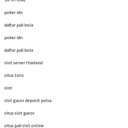
dari
Penyedia
poker idn
Ternama
daftar judi bola
MOST
poker idn
USED
CATEGORIES
daftar judi bola
Slot
slot server thailand
Online
situs toto
(20)
slot
Uncategorized
(1)
slot gacor deposit pulsa
situs slot gacor
situs judi slot online