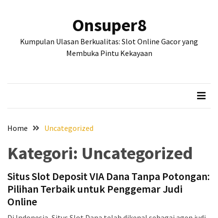
Skip
Skip
to
to
Onsuper8
content
content
POS-
Kumpulan Ulasan Berkualitas: Slot Online Gacor yang
POS
TERBARU
Membuka Pintu Kekayaan
Kombinasi
Pola
Bet
dan
Spin
Home
Uncategorized
Slot
Online
Kategori:
Uncategorized
Paling
Efektif
Situs Slot Deposit VIA Dana Tanpa Potongan:
untuk
Pilihan Terbaik untuk Penggemar Judi
Raih
Online
Kemenangan
Besar
Di Indonesia, Situs Slot Dana telah dikenal sebagai agen judi