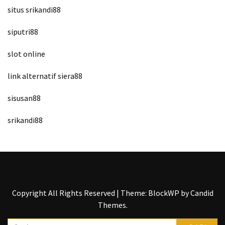
situs srikandi88
siputri88
slot online
link alternatif siera88
sisusan88
srikandi88
Copyright All Rights Reserved
|
Theme: BlockWP by
Candid
Themes
.
Cari