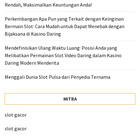
Rendah, Maksimalkan Keuntungan Anda!
dengan
Keinginan
Perkembangan Apa Pun yang Terkait dengan Keinginan
Bermain
Bermain Slot: Cara Mudah untuk Dapat Menebak dengan
Slot:
Bijaksana di Kasino Daring
Cara
Mudah
Mendefinisikan Ulang Waktu Luang: Posisi Anda yang
untuk
Melibatkan Permainan Slot Video Daring dalam Kasino
Dapat
Daring Modern Menderita
Menebak
dengan
Menggali Dunia Slot Pulsa dari Penyedia Ternama
Bijaksana
di
Kasino
MITRA
Daring
slot gacor
Mendefinisikan
Ulang
slot gacor
Waktu